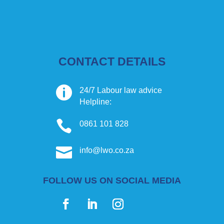
CONTACT DETAILS

24/7 Labour law advice
Helpline:

0861 101 828

info@lwo.co.za
FOLLOW US ON SOCIAL MEDIA