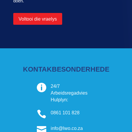
doen.
Voltooi die vraelys
KONTAKBESONDERHEDE

24/7
Arbeidsregadvies
Hulplyn:

0861 101 828

info@lwo.co.za