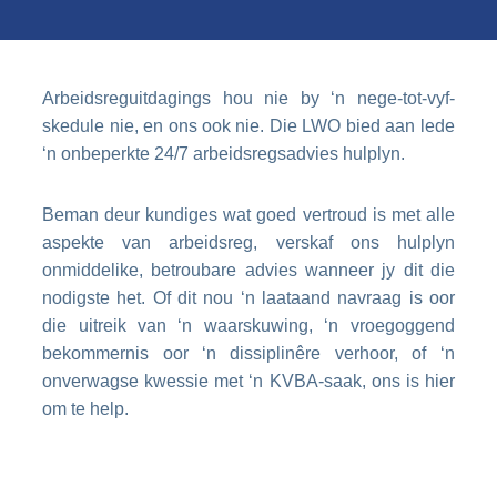
Arbeidsreguitdagings hou nie by ‘n nege-tot-vyf-
skedule nie, en ons ook nie. Die LWO bied aan lede
‘n onbeperkte 24/7 arbeidsregsadvies hulplyn.
Beman deur kundiges wat goed vertroud is met alle
aspekte van arbeidsreg, verskaf ons hulplyn
onmiddelike, betroubare advies wanneer jy dit die
nodigste het. Of dit nou ‘n laataand navraag is oor
die uitreik van ‘n waarskuwing, ‘n vroegoggend
bekommernis oor ‘n dissiplinêre verhoor, of ‘n
onverwagse kwessie met ‘n KVBA-saak, ons is hier
om te help.