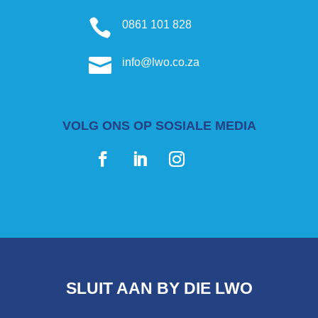

0861 101 828

info@lwo.co.za
VOLG ONS OP SOSIALE MEDIA
SLUIT AAN BY DIE LWO