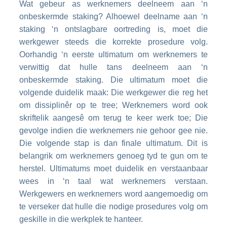
Wat gebeur as werknemers deelneem aan ‘n
onbeskermde staking? Alhoewel deelname aan ‘n
staking ‘n ontslagbare oortreding is, moet die
werkgewer steeds die korrekte prosedure volg.
Oorhandig ‘n eerste ultimatum om werknemers te
verwittig dat hulle tans deelneem aan ‘n
onbeskermde staking. Die ultimatum moet die
volgende duidelik maak: Die werkgewer die reg het
om dissiplinêr op te tree; Werknemers word ook
skriftelik aangesê om terug te keer werk toe; Die
gevolge indien die werknemers nie gehoor gee nie.
Die volgende stap is dan finale ultimatum. Dit is
belangrik om werknemers genoeg tyd te gun om te
herstel. Ultimatums moet duidelik en verstaanbaar
wees in ‘n taal wat werknemers verstaan.
Werkgewers en werknemers word aangemoedig om
te verseker dat hulle die nodige prosedures volg om
geskille in die werkplek te hanteer.