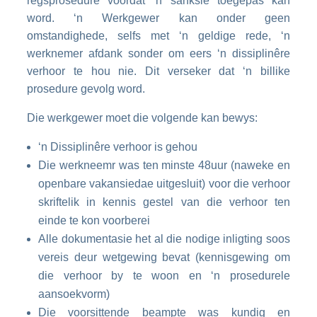
regsprosedure voordat ‘n sanksie toegepas kan
word. ‘n Werkgewer kan onder geen
omstandighede, selfs met ‘n geldige rede, ‘n
werknemer afdank sonder om eers ‘n dissiplinêre
verhoor te hou nie. Dit verseker dat ‘n billike
prosedure gevolg word.
Die werkgewer moet die volgende kan bewys:
‘n Dissiplinêre verhoor is gehou
Die werkneemr was ten minste 48uur (naweke en
openbare vakansiedae uitgesluit) voor die verhoor
skriftelik in kennis gestel van die verhoor ten
einde te kon voorberei
Alle dokumentasie het al die nodige inligting soos
vereis deur wetgewing bevat (kennisgewing om
die verhoor by te woon en ‘n prosedurele
aansoekvorm)
Die voorsittende beampte was kundig en