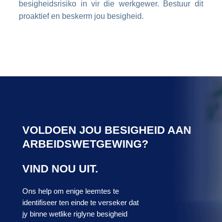
besigheidsrisiko in vir die werkgewer. Bestuur dit
proaktief en beskerm jou besigheid.
VOLDOEN JOU BESIGHEID AAN
ARBEIDSWETGEWING?
VIND NOU UIT.
Ons help om enige leemtes te
identifiseer ten einde te verseker dat
jy binne wetlike riglyne besigheid