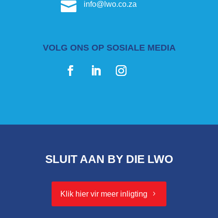

info@lwo.co.za
VOLG ONS OP SOSIALE MEDIA
SLUIT AAN BY DIE LWO
Klik hier vir meer inligting