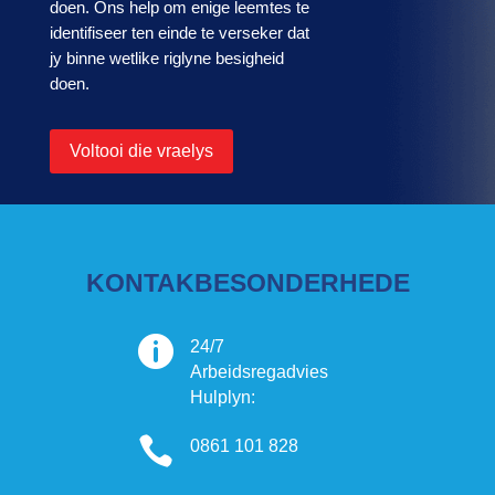
doen. Ons help om enige leemtes te
identifiseer ten einde te verseker dat
jy binne wetlike riglyne besigheid
doen.
Voltooi die vraelys
KONTAKBESONDERHEDE

24/7
Arbeidsregadvies
Hulplyn:

0861 101 828