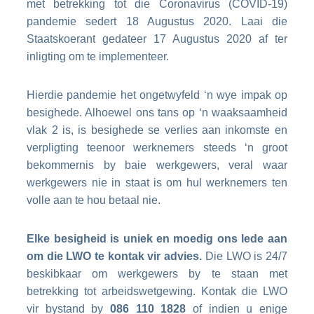
met betrekking tot die Coronavirus (COVID-19)
pandemie sedert 18 Augustus 2020. Laai die
Staatskoerant gedateer 17 Augustus 2020
af ter
inligting om te implementeer.
Hierdie pandemie het ongetwyfeld ‘n wye impak op
besighede. Alhoewel ons tans op ‘n waaksaamheid
vlak 2 is, is besighede se verlies aan inkomste en
verpligting teenoor werknemers steeds ‘n groot
bekommernis by baie werkgewers, veral waar
werkgewers nie in staat is om hul werknemers ten
volle aan te hou betaal nie.
Elke besigheid is uniek en moedig ons lede aan
om die LWO te kontak vir advies.
Die LWO is 24/7
beskibkaar om werkgewers by te staan met
betrekking tot arbeidswetgewing. Kontak die LWO
vir bystand by
086 110 1828
of indien u enige