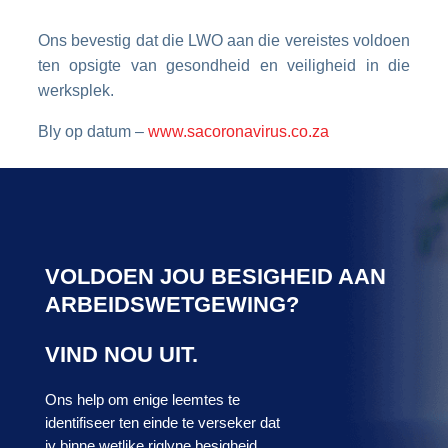
Ons bevestig dat die LWO aan die vereistes voldoen
ten opsigte van gesondheid en veiligheid in die
werksplek.
Bly op datum –
www.sacoronavirus.co.za
VOLDOEN JOU BESIGHEID AAN
ARBEIDSWETGEWING?
VIND NOU UIT.
Ons help om enige leemtes te
identifiseer ten einde te verseker dat
jy binne wetlike riglyne besigheid