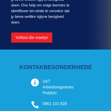
doen. Ons help om enige leemtes te
identifiseer ten einde te verseker dat
jy binne wetlike riglyne besigheid
doen.
Voltooi die vraelys
KONTAKBESONDERHEDE

24/7
Arbeidsregadvies
Hulplyn:

0861 101 828