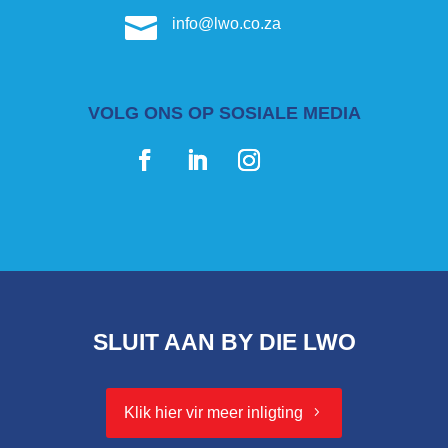

info@lwo.co.za
VOLG ONS OP SOSIALE MEDIA
SLUIT AAN BY DIE LWO
Klik hier vir meer inligting