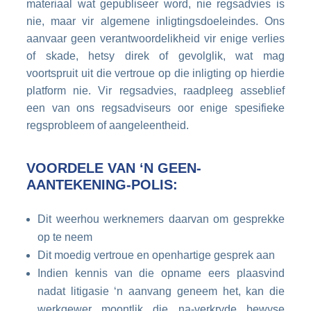
materiaal wat gepubliseer word, nie regsadvies is
nie, maar vir algemene inligtingsdoeleindes. Ons
aanvaar geen verantwoordelikheid vir enige verlies
of skade, hetsy direk of gevolglik, wat mag
voortspruit uit die vertroue op die inligting op hierdie
platform nie. Vir regsadvies, raadpleeg asseblief
een van ons regsadviseurs oor enige spesifieke
regsprobleem of aangeleentheid.
VOORDELE VAN ‘N GEEN-
AANTEKENING-POLIS:
Dit weerhou werknemers daarvan om gesprekke
op te neem
Dit moedig vertroue en openhartige gesprek aan
Indien kennis van die opname eers plaasvind
nadat litigasie ‘n aanvang geneem het, kan die
werkgewer moontlik die na-verkryde bewyse