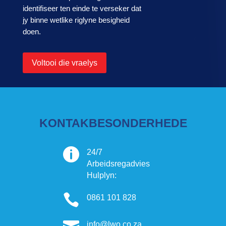
identifiseer ten einde te verseker dat
jy binne wetlike riglyne besigheid
doen.
Voltooi die vraelys
KONTAKBESONDERHEDE

24/7
Arbeidsregadvies
Hulplyn:

0861 101 828
info@lwo.co.za