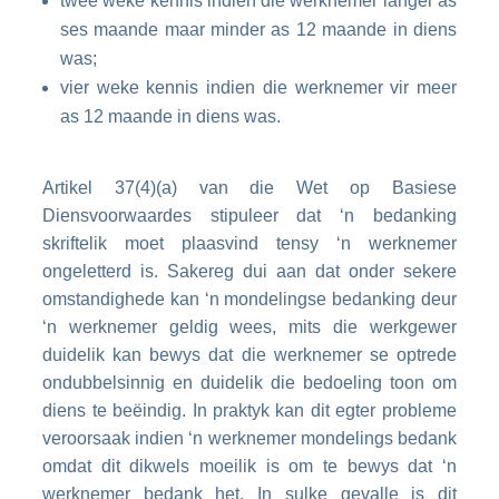
twee weke kennis indien die werknemer langer as
ses maande maar minder as 12 maande in diens
was;
vier weke kennis indien die werknemer vir meer
as 12 maande in diens was.
Artikel 37(4)(a) van die Wet op Basiese
Diensvoorwaardes stipuleer dat ‘n bedanking
skriftelik moet plaasvind tensy ‘n werknemer
ongeletterd is. Sakereg dui aan dat onder sekere
omstandighede kan ‘n mondelingse bedanking deur
‘n werknemer geldig wees, mits die werkgewer
duidelik kan bewys dat die werknemer se optrede
ondubbelsinnig en duidelik die bedoeling toon om
diens te beëindig. In praktyk kan dit egter probleme
veroorsaak indien ‘n werknemer mondelings bedank
omdat dit dikwels moeilik is om te bewys dat ‘n
werknemer bedank het. In sulke gevalle is dit