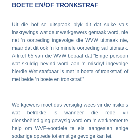
BOETE EN/OF TRONKSTRAF
Uit die hof se uitspraak blyk dit dat sulke vals
inskrywings wat deur werkgewers gemaak word, nie
net ‘n oortreding ingevolge die WVW uitmaak nie,
maar dat dit ook ‘n kriminele oortreding sal uitmaak.
Artikel 65 van die WVW bepaal dat “Enige persoon
wat skuldig bevind word aan ‘n misdryf ingevolge
hierdie Wet strafbaar is met ‘n boete of tronkstraf, of
met beide ‘n boete en tronkstraf.”
Werkgewers moet dus versigtig wees vir die risiko’s
wat betrokke is wanneer die rede vir
diensbeëindiging gewysig word om ‘n werknemer te
help om WVF-voordele te eis, aangesien enige
sodanige optrede tot ernstige gevolge kan lei.