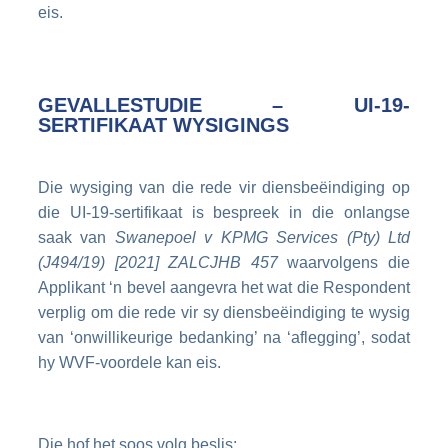
eis.
GEVALLESTUDIE – UI-19-
SERTIFIKAAT WYSIGINGS
Die wysiging van die rede vir diensbeëindiging op
die UI-19-sertifikaat is bespreek in die onlangse
saak van
Swanepoel v KPMG Services (Pty) Ltd
(J494/19) [2021] ZALCJHB 457
waarvolgens die
Applikant ‘n bevel aangevra het wat die Respondent
verplig om die rede vir sy diensbeëindiging te wysig
van ‘onwillikeurige bedanking’ na ‘aflegging’, sodat
hy WVF-voordele kan eis.
Die hof het soos volg beslis: