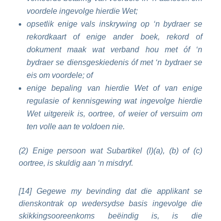
voordele ingevolge hierdie Wet;
opsetlik enige vals inskrywing op ‘n bydraer se
rekordkaart of enige ander boek, rekord of
dokument maak wat verband hou met óf ‘n
bydraer se diensgeskiedenis óf met ‘n bydraer se
eis om voordele; of
enige bepaling van hierdie Wet of van enige
regulasie of kennisgewing wat ingevolge hierdie
Wet uitgereik is, oortree, of weier of versuim om
ten volle aan te voldoen nie.
(2) Enige persoon wat Subartikel (l)(a), (b) of (c)
oortree, is skuldig aan ‘n misdryf.
[14] Gegewe my bevinding dat die applikant se
dienskontrak op wedersydse basis ingevolge die
skikkingsooreenkoms beëindig is, is die